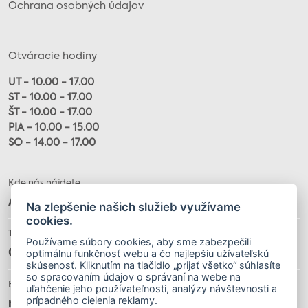
Ochrana osobných údajov
Otváracie hodiny
UT - 10.00 - 17.00
ST - 10.00 - 17.00
ŠT - 10.00 - 17.00
PIA - 10.00 - 15.00
SO - 14.00 - 17.00
Kde nás nájdete
Alžbetina 20, 040 01
Na zlepšenie našich služieb využívame
cookies.
Telefón
Používame súbory cookies, aby sme zabezpečili
optimálnu funkčnosť webu a čo najlepšiu užívateľskú
055 / 622 32 34
skúsenosť. Kliknutím na tlačidlo „prijať všetko“ súhlasíte
so spracovaním údajov o správaní na webe na
E-mail
uľahčenie jeho používateľnosti, analýzy návštevnosti a
prípadného cielenia reklamy.
muzeumloffler@gmail.com