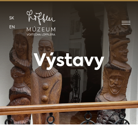
SK
EN
Výstavy