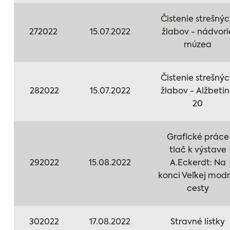
Čistenie strešný
272022
15.07.2022
žlabov - nádvori
múzea
Čistenie strešný
282022
15.07.2022
žlabov - Alžbeti
20
Grafické práce
tlač k výstave
292022
15.08.2022
A.Eckerdt: Na
konci Veľkej modr
cesty
302022
17.08.2022
Stravné lístky