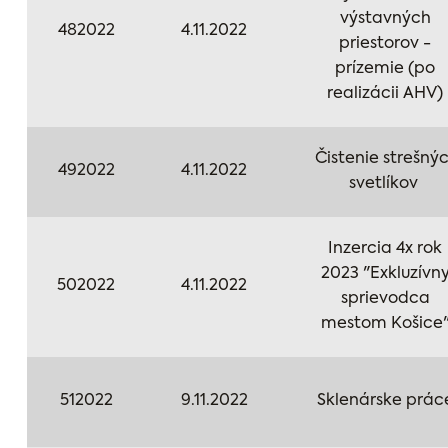
výstavných
482022
4.11.2022
priestorov -
prízemie (po
realizácii AHV)
Čistenie strešný
492022
4.11.2022
svetlíkov
Inzercia 4x rok
2023 "Exkluzívn
502022
4.11.2022
sprievodca
mestom Košice
512022
9.11.2022
Sklenárske prác