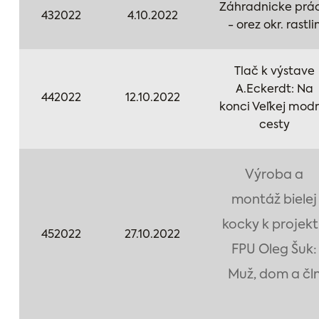
Záhradnicke prá
432022
4.10.2022
- orez okr. rastli
Tlač k výstave
A.Eckerdt: Na
442022
12.10.2022
konci Veľkej modr
cesty
Výroba a
montáž bielej
kocky k projek
452022
27.10.2022
FPU Oleg Šuk:
Muž, dom a čl