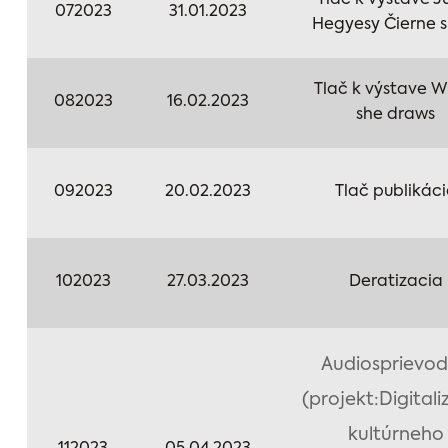
Tlač k výstave Ju
072023
31.01.2023
Hegyesy Čierne s
Tlač k výstave 
082023
16.02.2023
she draws
092023
20.02.2023
Tlač publikáci
102023
27.03.2023
Deratizacia
Audiosprievo
(projekt:Digitali
kultúrneho