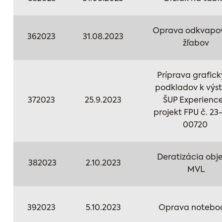
Oprava odkvapo
362023
31.08.2023
žľabov
Príprava grafic
podkladov k výs
372023
25.9.2023
ŠUP Experience
projekt FPU č. 23
00720
Deratizácia obj
382023
2.10.2023
MVL
392023
5.10.2023
Oprava notebo