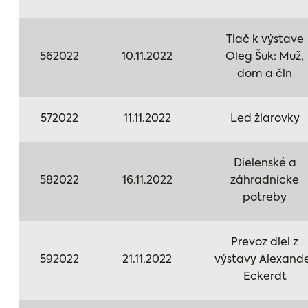
Tlač k výstave
562022
10.11.2022
Oleg Šuk: Muž,
dom a čln
572022
11.11.2022
Led žiarovky
Dielenské a
582022
16.11.2022
záhradnícke
potreby
Prevoz diel z
592022
21.11.2022
výstavy Alexand
Eckerdt