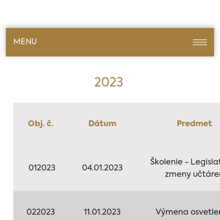
MENU
2023
Obj. č.
Dátum
Predmet
Školenie - Legisla
012023
04.01.2023
zmeny učtáre
022023
11.01.2023
Výmena osvetle