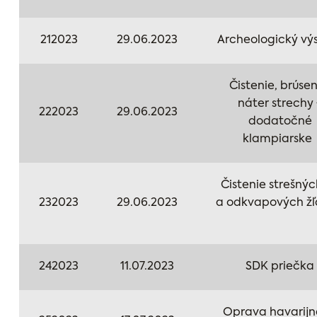
212023
29.06.2023
Archeologický v
Čistenie, brúsen
náter strechy 
222023
29.06.2023
dodatočné
klampiarsk
Čistenie strešnýc
232023
29.06.2023
a odkvapových ž
242023
11.07.2023
SDK priečka
Oprava havarij