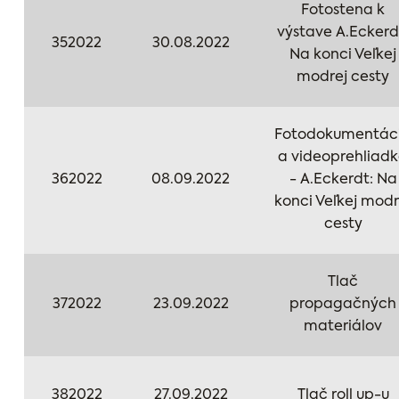
Fotostena k
výstave A.Eckerd
352022
30.08.2022
Na konci Veľkej
modrej cesty
Fotodokumentác
a videoprehliad
362022
08.09.2022
- A.Eckerdt: Na
konci Veľkej modr
cesty
Tlač
372022
23.09.2022
propagačných
materiálov
382022
27.09.2022
Tlač roll up-u