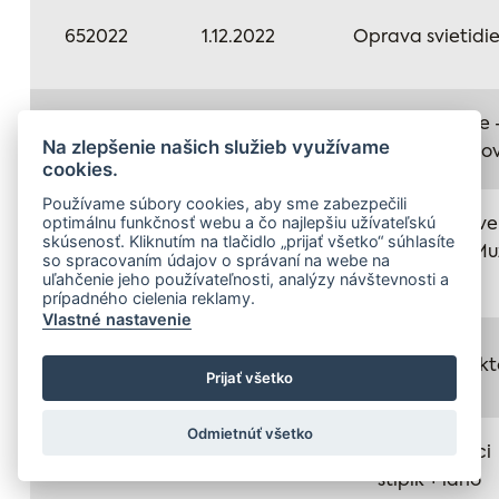
652022
1.12.2022
Oprava svietidie
Grafické práce 
662022
1.12.2022
Na zlepšenie našich služieb využívame
tlač, orez štítko
cookies.
Používame súbory cookies, aby sme zabezpečili
optimálnu funkčnosť webu a čo najlepšiu užívateľskú
Polep k výstave
skúsenosť. Kliknutím na tlačidlo „prijať všetko“ súhlasíte
672022
1.12.2022
FPU Oleg Šuk: Mu
so spracovaním údajov o správaní na webe na
uľahčenie jeho používateľnosti, analýzy návštevnosti a
dom a čln
prípadného cielenia reklamy.
Vlastné nastavenie
682022
5.12.2022
Vozík pod projekt
Prijať všetko
Odmietnúť všetko
Zahradzovaci
692022
5.12.2022
stlpik + lano