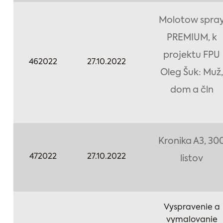
Molotow spra
PREMIUM, k
projektu FPU
462022
27.10.2022
Oleg Šuk: Muž,
dom a čln
Kronika A3, 30
472022
27.10.2022
listov
Vyspravenie a
vymalovanie