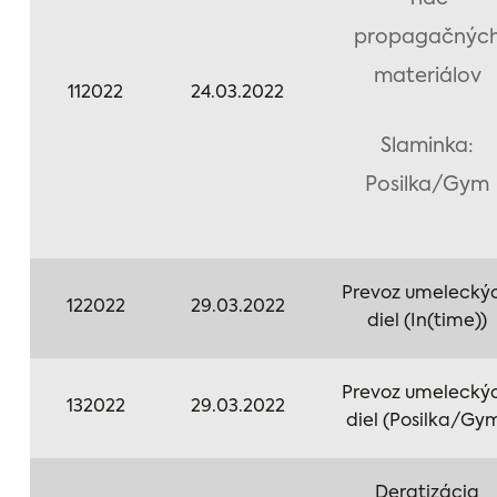
propagačnýc
materiálov
112022
24.03.2022
Slaminka:
Posilka/Gym
Prevoz umelecký
122022
29.03.2022
diel (In(time))
Prevoz umelecký
132022
29.03.2022
diel (Posilka/Gy
Deratizácia