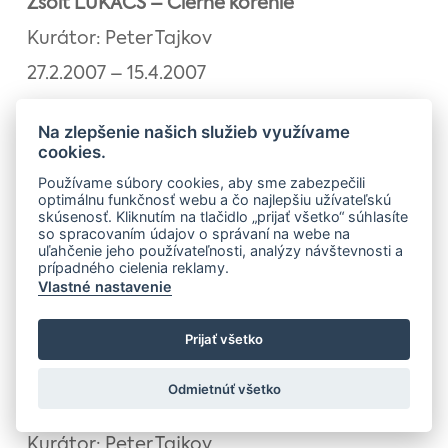
Zsolt LUKÁCS – Čierne korenie
Kurátor: Peter Tajkov
27.2.2007 – 15.4.2007
Na zlepšenie našich služieb využívame
Dezider MILLY
cookies.
Kurátor: Dr. Kúsek
Používame súbory cookies, aby sme zabezpečili
optimálnu funkčnosť webu a čo najlepšiu užívateľskú
17.4.2007 – 3.6.2007
skúsenosť. Kliknutím na tlačidlo „prijať všetko“ súhlasíte
so spracovaním údajov o správaní na webe na
uľahčenie jeho používateľnosti, analýzy návštevnosti a
prípadného cielenia reklamy.
Jozef SABOL
Vlastné nastavenie
Kurátorka: Beáta Hybáčková
Prijať všetko
12.6.2007 – 29.7.2007
Odmietnúť všetko
Imrich ORAVECZ
Kurátor: Peter Tajkov