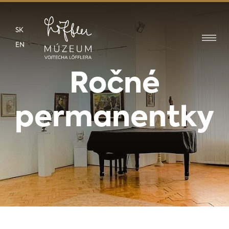
SK
EN
Ročné
permanentky