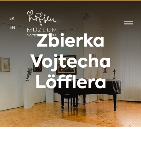
SK
EN
Zbierka
Vojtecha
Löfflera