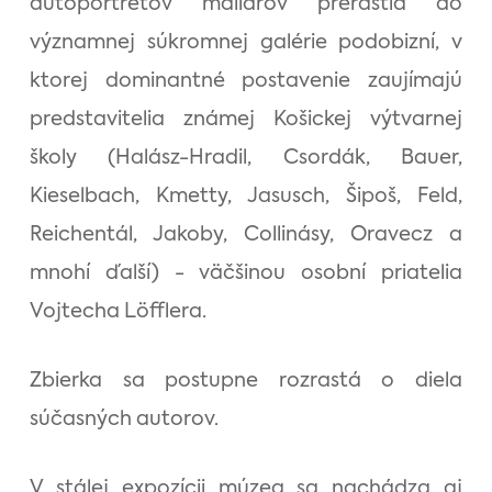
autoportrétov maliarov prerástla do
významnej súkromnej galérie podobizní, v
ktorej dominantné postavenie zaujímajú
predstavitelia známej Košickej výtvarnej
školy (Halász-Hradil, Csordák, Bauer,
Kieselbach, Kmetty, Jasusch, Šipoš, Feld,
Reichentál, Jakoby, Collinásy, Oravecz a
mnohí ďalší) - väčšinou osobní priatelia
Vojtecha Löfflera.
Zbierka sa postupne rozrastá o diela
súčasných autorov.
V stálej expozícii múzea sa nachádza aj