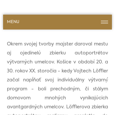
MENU
Okrem svojej tvorby majster daroval mestu
aj ojedinelú zbierku autoportrétov
výtvarných umelcov. Košice v období 20. a
30. rokov XX. storočia - kedy Vojtech Löffler
začal napĺňať svoj individuálny výtvarný́
program - boli prechodným, či stálym
domovom mnohých vynikajúcich
avantgardných umelcov. Löfflerova zbierka