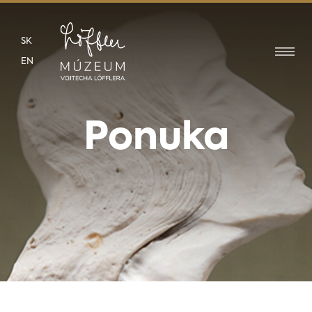
SK
EN
Ponuka