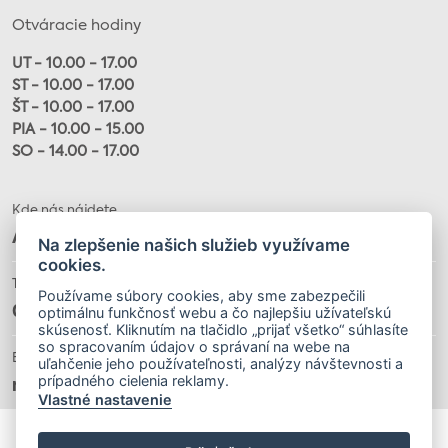
Otváracie hodiny
UT - 10.00 - 17.00
ST - 10.00 - 17.00
ŠT - 10.00 - 17.00
PIA - 10.00 - 15.00
SO - 14.00 - 17.00
Kde nás nájdete
Alžbetina 20, 040 01
Na zlepšenie našich služieb využívame
cookies.
Telefón
Používame súbory cookies, aby sme zabezpečili
optimálnu funkčnosť webu a čo najlepšiu užívateľskú
055 / 622 32 34
skúsenosť. Kliknutím na tlačidlo „prijať všetko“ súhlasíte
so spracovaním údajov o správaní na webe na
E-mail
uľahčenie jeho používateľnosti, analýzy návštevnosti a
prípadného cielenia reklamy.
muzeumloffler@gmail.com
Vlastné nastavenie