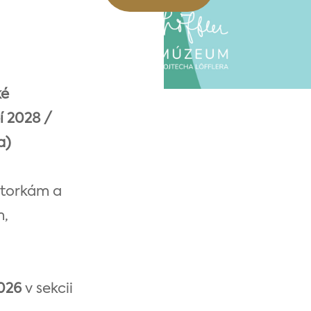
ké
í 2028 /
a)
átorkám a
m,
2026
v sekcii