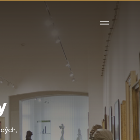
y
adých,