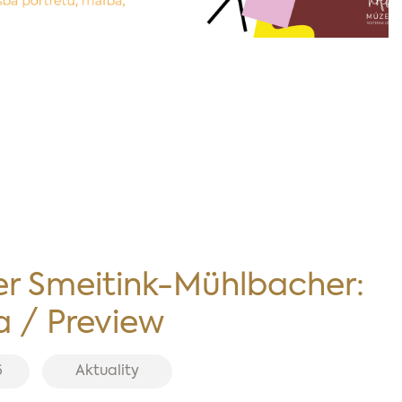
r Smeitink-Mühlbacher:
 / Preview
6
Aktuality