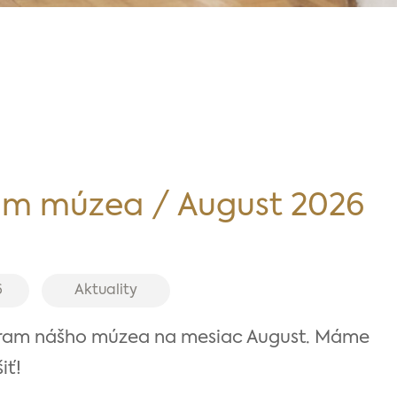
am múzea / August 2026
6
Aktuality
ram nášho múzea na mesiac August. Máme
iť!