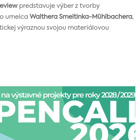
review
predstavuje výber z tvorby
ho umelca
Walthera Smeitinka-Mühlbachera
,
tickej výraznou svojou materiálovou