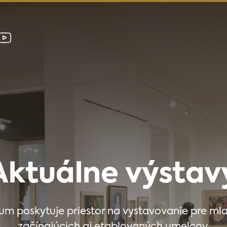
Aktuálne výstav
m poskytuje priestor na vystavovanie pre ml
začínajúcich aj etablovaných umelcov.