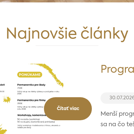
Najnovšie články
Progr
30.07.202
Čítať viac
Menší prog
sa na čo teš