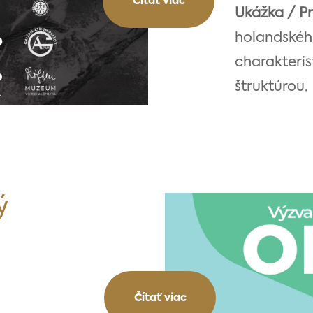
Čítať viac
Ukážka / P
holandské
charakteris
štruktúrou.
ý
Čítať viac