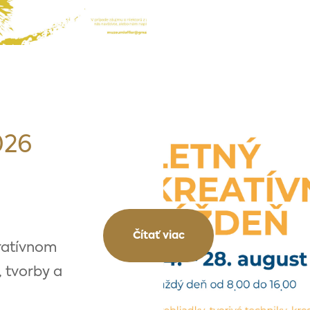
026
Čítať viac
iratívnom
, tvorby a