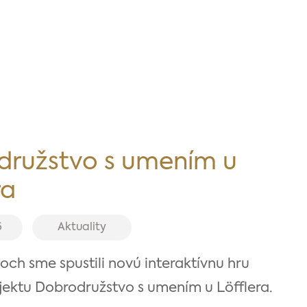
družstvo s umením u
ra
6
Aktuality
och sme spustili novú interaktívnu hru
jektu Dobrodružstvo s umením u Löfflera.