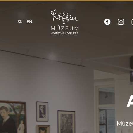
SK
EN
Múzeu