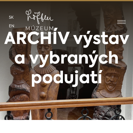
SK
EN
ARCHÍV výstav
a vybraných
podujatí