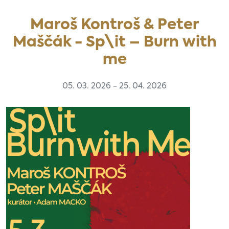
Maroš Kontroš & Peter
Maščák - Sp\it – Burn with
me
05. 03. 2026 - 25. 04. 2026