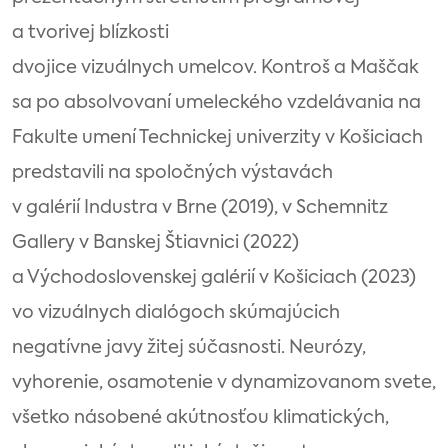
a tvorivej blízkosti
dvojice vizuálnych umelcov. Kontroš a Maščak
sa po absolvovaní umeleckého vzdelávania na
Fakulte umení Technickej univerzity v Košiciach
predstavili na spoločných výstavách
v galérií Industra v Brne (2019), v Schemnitz
Gallery v Banskej Štiavnici (2022)
a Východoslovenskej galérií v Košiciach (2023)
vo vizuálnych dialógoch skúmajúcich
negatívne javy žitej súčasnosti. Neurózy,
vyhorenie, osamotenie v dynamizovanom svete,
všetko násobené akútnosťou klimatických,