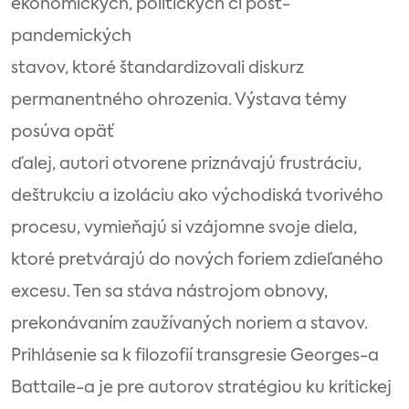
ekonomických, politických či post-
pandemických
stavov, ktoré štandardizovali diskurz
permanentného ohrozenia. Výstava témy
posúva opäť
ďalej, autori otvorene priznávajú frustráciu,
deštrukciu a izoláciu ako východiská tvorivého
procesu, vymieňajú si vzájomne svoje diela,
ktoré pretvárajú do nových foriem zdieľaného
excesu. Ten sa stáva nástrojom obnovy,
prekonávaním zaužívaných noriem a stavov.
Prihlásenie sa k filozofií transgresie Georges-a
Battaile-a je pre autorov stratégiou ku kritickej