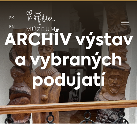
SK
EN
ARCHÍV výstav
a vybraných
podujatí