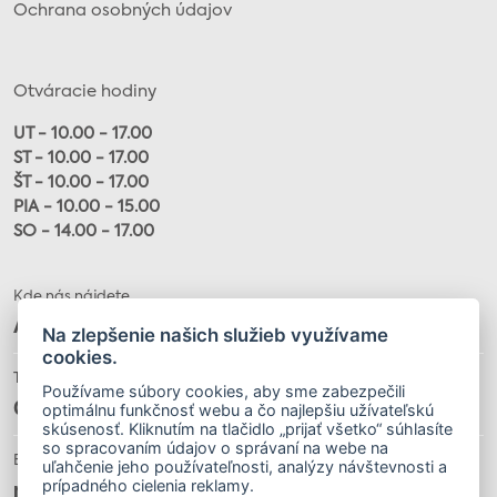
Ochrana osobných údajov
Otváracie hodiny
UT - 10.00 - 17.00
ST - 10.00 - 17.00
ŠT - 10.00 - 17.00
PIA - 10.00 - 15.00
SO - 14.00 - 17.00
Kde nás nájdete
Alžbetina 20, 040 01
Na zlepšenie našich služieb využívame
cookies.
Telefón
Používame súbory cookies, aby sme zabezpečili
optimálnu funkčnosť webu a čo najlepšiu užívateľskú
055 / 622 32 34
skúsenosť. Kliknutím na tlačidlo „prijať všetko“ súhlasíte
so spracovaním údajov o správaní na webe na
E-mail
uľahčenie jeho používateľnosti, analýzy návštevnosti a
prípadného cielenia reklamy.
muzeumloffler@gmail.com