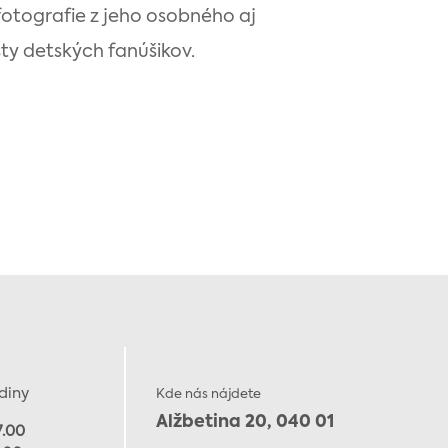
fotografie z jeho osobného aj
sty detských fanúšikov.
diny
Kde nás nájdete
Alžbetina 20, 040 01
7.00