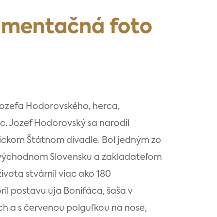
kumentačná foto
Jozefa Hodorovského, herca,
c. Jozef Hodorovský sa narodil
ošickom Štátnom divadle. Bol jedným zo
 východnom Slovensku a zakladateľom
vota stvárnil viac ako 180
il postavu uja Bonifáca, šaša v
 a s červenou polguľkou na nose,