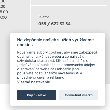
7.00
7.00
15.00
7.00
Telefón
055 / 622 32 34
Na zlepšenie našich služieb využívame
cookies.
E-mail
Používame súbory cookies, aby sme zabezpečili
muzeumloffler@gmail.com
optimálnu funkčnosť webu a čo najlepšiu
užívateľskú skúsenosť. Kliknutím na tlačidlo
„prijať všetko“ súhlasíte so spracovaním údajov
o správaní na webe na uľahčenie jeho
používateľnosti, analýzy návštevnosti a
prípadného cielenia reklamy.
Vlastné nastavenie
Prijať všetko
Odmietnúť všetko
Created by