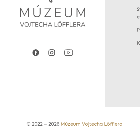
S
e
P
K
© 2022 – 2026
Múzeum Vojtecha Löfflera