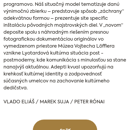
programovo. Náš situačný model tematizuje danú
výnimočnú zbierku – predstavuje spôsob „záchrany“
adekvátnou formou – prezentuje site specific
inštaláciu pôvodných majstrovských diel. V „novom“
deposite spolu s náhradným riešením presnou
fotografickou dokumentáciou originálov vo
vymedzenom priestore Múzea Vojtecha Löfflera
vznikne Lyotardová kultúrna situácia post -
postmoderny, kde komunikácia s minulosťou sa stane
nanajvýš aktuálnou. Adepti kvuaI upozorňujú na
krehkosť kultúrnej identity a zodpovednosť
súčasných umelcov na zachovanie kultúrneho
dedičstva.
VLADO ELIÁŠ / MAREK SUJA / PETER RÓNAI