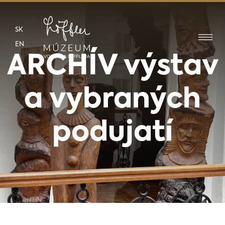
SK
EN
ARCHÍV výstav
a vybraných
podujatí