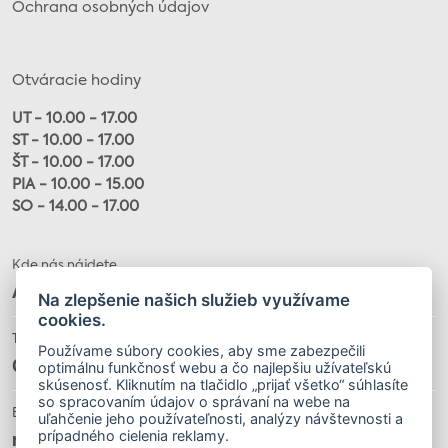
Ochrana osobných údajov
Otváracie hodiny
UT - 10.00 - 17.00
ST - 10.00 - 17.00
ŠT - 10.00 - 17.00
PIA - 10.00 - 15.00
SO - 14.00 - 17.00
Kde nás nájdete
Alžbetina 20, 040 01
Na zlepšenie našich služieb využívame
cookies.
Telefón
Používame súbory cookies, aby sme zabezpečili
optimálnu funkčnosť webu a čo najlepšiu užívateľskú
055 / 622 32 34
skúsenosť. Kliknutím na tlačidlo „prijať všetko“ súhlasíte
so spracovaním údajov o správaní na webe na
E-mail
uľahčenie jeho používateľnosti, analýzy návštevnosti a
prípadného cielenia reklamy.
muzeumloffler@gmail.com